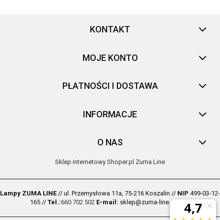
KONTAKT
MOJE KONTO
PŁATNOŚCI I DOSTAWA
INFORMACJE
O NAS
Sklep internetowy Shoper.pl
Zuma Line
Lampy ZUMA LINE
// ul. Przemysłowa 11a, 75-216 Koszalin //
NIP
499-03-12-
165 //
Tel.:
660 702 502
E-mail:
sklep@zuma-line.com.pl