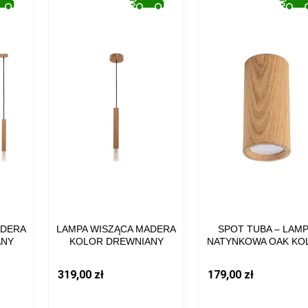
ADERA
LAMPA WISZĄCA MADERA
SPOT TUBA – LAM
ANY
KOLOR DREWNIANY
NATYNKOWA OAK KO
 4XG9
DREWNO/TKANINA, G9 IP20
DREWNIANY DREWNO,
 LINE
8620103 ZUMA LINE
IP20 3100103 ZUMA L
319,00 zł
179,00 zł