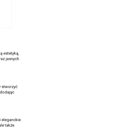
 ZUMA
ą estetyką,
raz jasnych
by stworzyć
 dodając
 eleganckie.
ale także