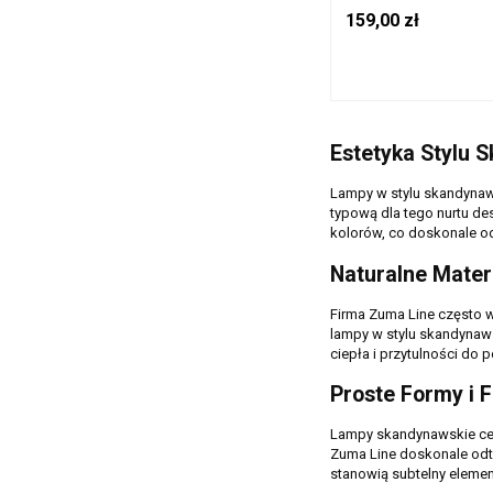
DREWNO/TKANINA, G
159,00 zł
3210103 ZUMA L
Estetyka Stylu 
Lampy w stylu skandynaws
typową dla tego nurtu des
kolorów, co doskonale od
Naturalne Mater
Firma Zuma Line często wy
lampy w stylu skandynaw
ciepła i przytulności do 
Proste Formy i 
Lampy skandynawskie cech
Zuma Line doskonale odtwa
stanowią subtelny elemen