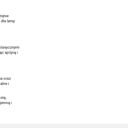
ijnie
 dla lamp
klasycznymi
ąc spójną i
ia oraz
alne i
otę,
jemną i