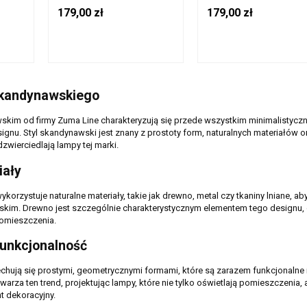
9 IP20
DREWNO/TKANINA, G9 IP20
(ES111) IP20 3010103
179,00 zł
179,00 zł
INE
3210203 ZUMA LINE
LINE
Skandynawskiego
kim od firmy Zuma Line charakteryzują się przede wszystkim minimalistyczn
ignu. Styl skandynawski jest znany z prostoty form, naturalnych materiałów o
zwierciedlają lampy tej marki.
iały
korzystuje naturalne materiały, takie jak drewno, metal czy tkaniny lniane, a
skim. Drewno jest szczególnie charakterystycznym elementem tego designu,
pomieszczenia.
Funkcjonalność
ują się prostymi, geometrycznymi formami, które są zarazem funkcjonalne i
rza ten trend, projektując lampy, które nie tylko oświetlają pomieszczenia, 
t dekoracyjny.