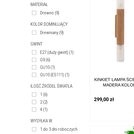
MATERIAŁ
Drewno
(9)
KOLOR DOMINUJĄCY
Drewniany
(9)
GWINT
E27 (duży gwint)
(1)
G9
(6)
GU10
(1)
GU10 (ES111)
(1)
KINKIET LAMPA ŚC
MADERA KOLO
ILOŚĆ ŹRÓDEŁ ŚWIATŁA
DREWNIANY
1
(6)
DREWNO/TKANINA,
299,00 zł
IP20 6620103 ZUMA
2
(2)
4
(1)
WYSYŁKA W
1 do 3 dni roboczych