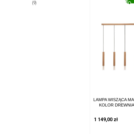
(9)
LAMPA WISZĄCA M
KOLOR DREWNI
DREWNO/TKANINA,
IP20 8620403 ZUMA
1 149,00 zł