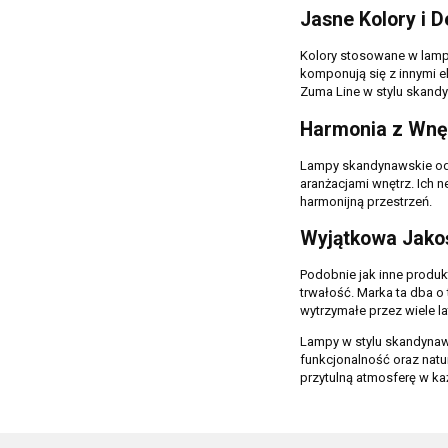
Jasne Kolory i 
Kolory stosowane w lampa
komponują się z innymi e
Zuma Line w stylu skand
Harmonia z Wn
Lampy skandynawskie od 
aranżacjami wnętrz. Ich 
harmonijną przestrzeń.
Wyjątkowa Jakoś
Podobnie jak inne produ
trwałość. Marka ta dba o t
wytrzymałe przez wiele la
Lampy w stylu skandynaw
funkcjonalność oraz natu
przytulną atmosferę w ka