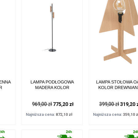
IENNA
LAMPA PODŁOGOWA
LAMPA STOŁOWA O
R
MADERA KOLOR
KOLOR DREWNIAN
DREWNIANY DREWNO, 2XG9
DREWNO, E27 IP20 41
 2XG9
IP20 8310144 ZUMA LINE
ZUMA LINE
969,00 zł
399,00 zł
775,20 zł
319,20 
 LINE
Najniższa cena:
872,10 zł
Najniższa cena:
359,10 z