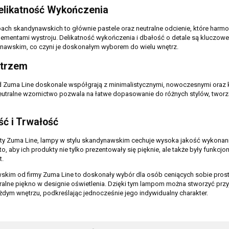
Delikatność Wykończenia
ch skandynawskich to głównie pastele oraz neutralne odcienie, które harmon
lementami wystroju. Delikatność wykończenia i dbałość o detale są kluczowe
ynawskim, co czyni je doskonałym wyborem do wielu wnętrz.
ętrzem
Zuma Line doskonale współgrają z minimalistycznymi, nowoczesnymi oraz 
neutralne wzornictwo pozwala na łatwe dopasowanie do różnych stylów, tworz
ć i Trwałość
kty Zuma Line, lampy w stylu skandynawskim cechuje wysoka jakość wykonan
o, aby ich produkty nie tylko prezentowały się pięknie, ale także były funkcjon
t.
skim od firmy Zuma Line to doskonały wybór dla osób ceniących sobie prost
ralne piękno w designie oświetlenia. Dzięki tym lampom można stworzyć przy
żdym wnętrzu, podkreślając jednocześnie jego indywidualny charakter.