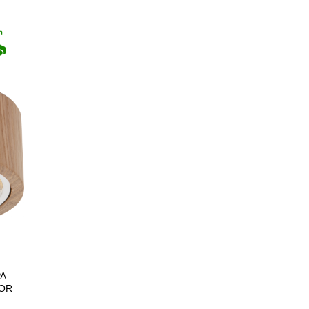
PA
LOR
 GU10