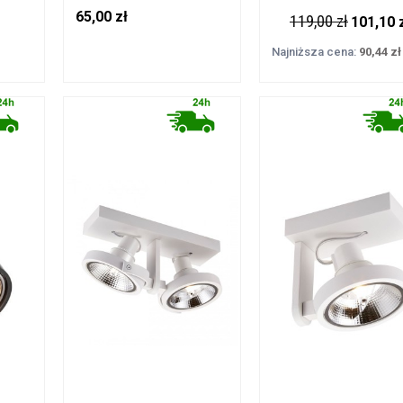
LINE
TLS006-GLD ZUMA LINE
WH-N ZUMA LINE
65,00 zł
119,00 zł
101,10 
Najniższa cena:
90,44 zł