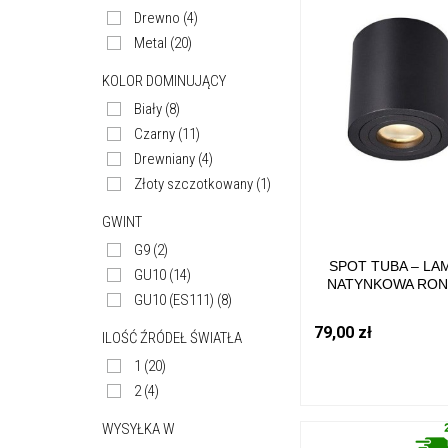
Drewno
(4)
Metal
(20)
KOLOR DOMINUJĄCY
Biały
(8)
Czarny
(11)
Drewniany
(4)
Złoty szczotkowany
(1)
GWINT
G9
(2)
SPOT TUBA – LA
GU10
(14)
NATYNKOWA RON
GU10 (ES111)
(8)
KOLOR CZARNY ME
GU10 IP20 ACGU10-
79,00 zł
ILOŚĆ ŹRÓDEŁ ŚWIATŁA
ZUMA LINE
1
(20)
2
(4)
WYSYŁKA W