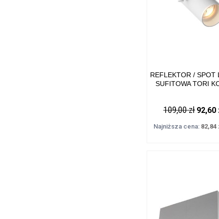
REFLEKTOR / SPOT
SUFITOWA TORI K
BIAŁY METAL, GU10
20015-WH-N ZUMA 
109,00 zł
92,60 
Najniższa cena:
82,84 