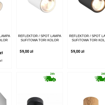
 LAMPA
REFLEKTOR / SPOT LAMPA
REFLEKTOR / SPOT L
OLOR
SUFITOWA TORI KOLOR
SUFITOWA TORI KO
 IP20
BIAŁY METAL, GU10 IP20
CZARNY METAL, GU10 
LINE
20016-WH-N ZUMA LINE
20016-BK-N ZUMA L
59,00 zł
59,00 zł
zł
zł