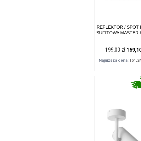
REFLEKTOR / SPOT
SUFITOWA MASTER 
CZARNY METAL, 2
(ES111) IP20 ACGU10
199,00 zł
169,10
ZUMA LINE
Najniższa cena:
151,24