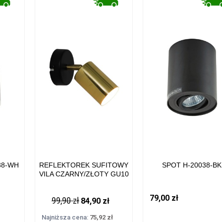
38-WH
REFLEKTOREK SUFITOWY
SPOT H-20038-BK
VILA CZARNY/ZŁOTY GU10
GU13013C-1R ZUMA LINE
79,00 zł
99,90 zł
84,90 zł
Najniższa cena:
75,92 zł