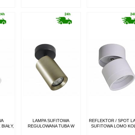
WA
LAMPA SUFITOWA
REFLEKTOR / SPOT L
BIAŁY,
REGULOWANA TUBA W
SUFITOWA LOMO KO
T -
KOLORZE ZŁOTYM TORE -
BIAŁY METAL, IP20 20