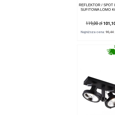
REFLEKTOR / SPOT
SUFITOWA LOMO 
CZARNY METAL, G9
20001-BK-N ZUMA 
119,00 zł
101,10
Najniższa cena:
90,44 