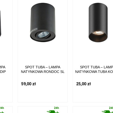
MPA
SPOT TUBA – LAMPA
SPOT TUBA – LAM
DIP
NATYNKOWA RONDOC SL
NATYNKOWA TUBA K
TAL,
KOLOR CZARNY METAL,
CZARNY METAL, GU10 
159-N
GU10 IP20 20038-BK-N ZUMA
92680-N ZUMA LIN
59,00 zł
25,00 zł
LINE