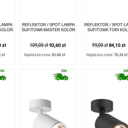
 LAMPA
REFLEKTOR / SPOT LAMPA
REFLEKTOR / SPOT L
KOLOR
SUFITOWA MASTER KOLOR
SUFITOWA TORI KO
XGU10
CZARNY METAL, GU10
BIAŁY METAL, GU10 I
-184-N
(ES111) IP20 ACGU10-181-N
20014-WH-N ZUMA L
109,00 zł
99,00 zł
 zł
92,60 zł
84,10 zł
ZUMA LINE
 zł
Najniższa cena:
82,84 zł
Najniższa cena:
75,24 zł