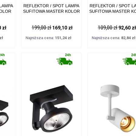
 LAMPA
REFLEKTOR / SPOT LAMPA
REFLEKTOR / SPOT L
KOLOR
SUFITOWA MASTER KOLOR
SUFITOWA MASTER K
 IP20
BIAŁY METAL, 2XGU10
BIAŁY METAL, GU10 (E
LINE
(ES111) IP20 ACGU10-183-N
IP20 ACGU10-180-N 
199,00 zł
109,00 zł
 zł
169,10 zł
92,60 zł
ZUMA LINE
LINE
zł
Najniższa cena:
151,24 zł
Najniższa cena:
82,84 zł